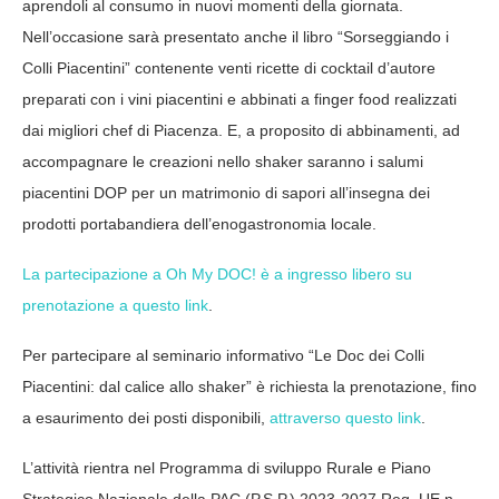
aprendoli al consumo in nuovi momenti della giornata.
Nell’occasione sarà presentato anche il libro “Sorseggiando i
Colli Piacentini” contenente venti ricette di cocktail d’autore
preparati con i vini piacentini e abbinati a finger food realizzati
dai migliori chef di Piacenza. E, a proposito di abbinamenti, ad
accompagnare le creazioni nello shaker saranno i salumi
piacentini DOP per un matrimonio di sapori all’insegna dei
prodotti portabandiera dell’enogastronomia locale.
La partecipazione a Oh My DOC! è a ingresso libero su
prenotazione a questo link
.
Per partecipare al seminario informativo “Le Doc dei Colli
Piacentini: dal calice allo shaker” è richiesta la prenotazione, fino
a esaurimento dei posti disponibili,
attraverso questo link
.
L’attività rientra nel Programma di sviluppo Rurale e Piano
Strategico Nazionale della PAC (P.S.P.) 2023-2027 Reg. UE n.